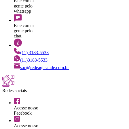
Fale com a
gente pelo
whatsapp
Fale com a
gente pelo
chat.
(11) 3183-5533
(11)3183-5533
sac@redeagilsaude.com.br
Redes sociais
Acesse nosso
Facebook
Acesse nosso