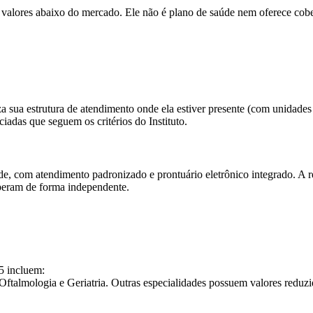
 valores abaixo do mercado. Ele não é plano de saúde nem oferece cober
liza sua estrutura de atendimento onde ela estiver presente (com unid
iadas que seguem os critérios do Instituto.
e, com atendimento padronizado e prontuário eletrônico integrado. A r
 operam de forma independente.
5 incluem:
 Oftalmologia e Geriatria. Outras especialidades possuem valores reduz