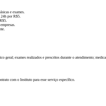
básicas e exames.
S 24h por R$5.
 R$5.
 empresas.
nte.
nico geral; exames realizados e prescritos durante o atendimento; medi
ntrato com o Instituto para esse serviço específico.